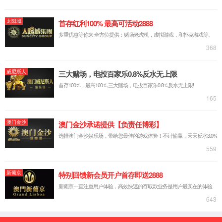
领导关怀
公司新闻
行业动态
当前位置：
首页
>
新闻中心
>
领导关怀
我司技术研发中心总监、高级工程师康文
涛获评“湖南省劳动模范”称号！
2025-04-30
4
月
29
日，湖南省庆祝
“
五一
”
国际劳动节暨劳动模范和先进工
作者表彰大会在长沙隆重举行。我司技术研发中心总监、高级工
程师康文涛凭借在科技创新、技术攻坚领域的卓越贡献，被授
予
“
湖南省劳动模范
”
荣誉称号。