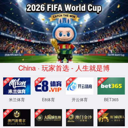
大红鹰dhy7788(中国区)官方网
站-Brand Company
首页
大红鹰dhy7788官网入口
产品中心
行业优势
研发实力
新闻中心
招贤纳士
联系我们
专利中心文案
人才理念文案
企业文化
董事长致辞
发展历程