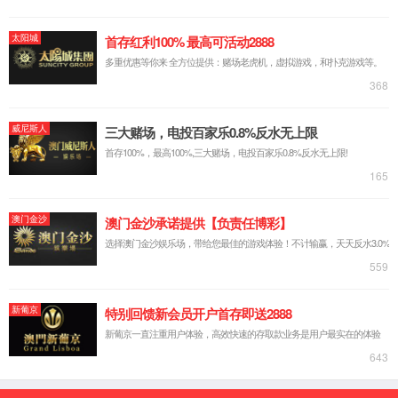
P
roduct
产品中心
/ 新能源先进陶瓷引领者111
推荐产品
全部产品
真空密封大容量直流继电器陶瓷壳体
我要询价
动力电池盖板陶瓷